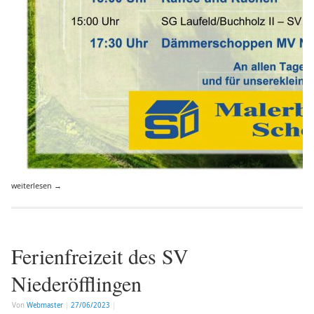
weiterlesen
→
Ferienfreizeit des SV
Niederöfflingen
Von
Webmaster
|
27/06/2023
|