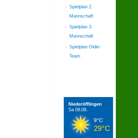
Spielplan 2.
Mannschaft
Spielplan 3.
Mannschaft
Spielplan Oldie-
Team
Wetter in
Niederöfflingen
Niederöfflingen
Sa 08.08.
9°C
29°C