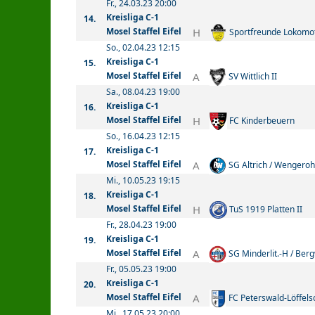
Fr., 24.03.23 20:00
Kreisliga C-1
14.
H
Mosel Staffel Eifel
Sportfreunde Lokomo
So., 02.04.23 12:15
Kreisliga C-1
15.
A
Mosel Staffel Eifel
SV Wittlich II
Sa., 08.04.23 19:00
Kreisliga C-1
16.
H
Mosel Staffel Eifel
FC Kinderbeuern
So., 16.04.23 12:15
Kreisliga C-1
17.
A
Mosel Staffel Eifel
SG Altrich / Wengeroh
Mi., 10.05.23 19:15
Kreisliga C-1
18.
H
Mosel Staffel Eifel
TuS 1919 Platten II
Fr., 28.04.23 19:00
Kreisliga C-1
19.
A
Mosel Staffel Eifel
SG Minderlit.-H / Berg
Fr., 05.05.23 19:00
Kreisliga C-1
20.
A
Mosel Staffel Eifel
FC Peterswald-Löffels
Mi., 17.05.23 20:00