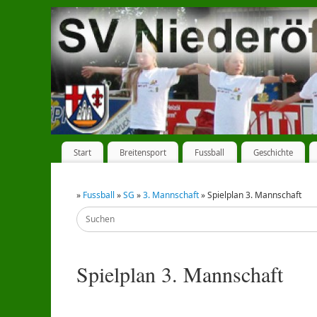
Start
Breitensport
Fussball
Geschichte
»
Fussball
»
SG
»
3. Mannschaft
» Spielplan 3. Mannschaft
Spielplan 3. Mannschaft