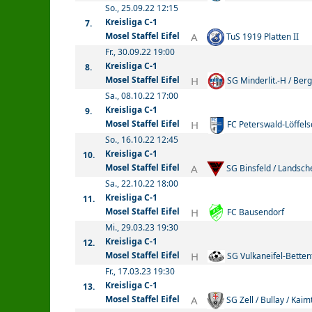
So., 25.09.22 12:15
Kreisliga C-1
7.
A
Mosel Staffel Eifel
TuS 1919 Platten II
Fr., 30.09.22 19:00
Kreisliga C-1
8.
H
Mosel Staffel Eifel
SG Minderlit.-H / Berg
Sa., 08.10.22 17:00
Kreisliga C-1
9.
H
Mosel Staffel Eifel
FC Peterswald-Löffels
So., 16.10.22 12:45
Kreisliga C-1
10.
A
Mosel Staffel Eifel
SG Binsfeld / Landsche
Sa., 22.10.22 18:00
Kreisliga C-1
11.
H
Mosel Staffel Eifel
FC Bausendorf
Mi., 29.03.23 19:30
Kreisliga C-1
12.
H
Mosel Staffel Eifel
SG Vulkaneifel-Bettenf
Fr., 17.03.23 19:30
Kreisliga C-1
13.
A
Mosel Staffel Eifel
SG Zell / Bullay / Kaimt