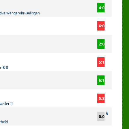
4:0
tive Wengerohr-Belingen
6:0
2:0
5:1
r-B II
6:1
5:3
weiler II
0:0
cheid