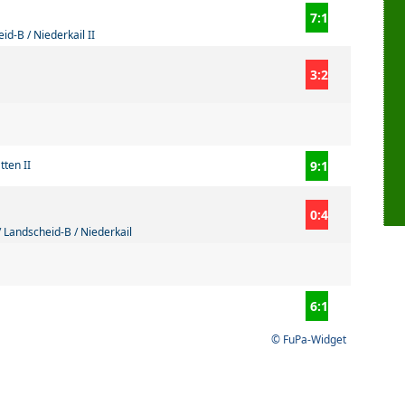
7:1
id-B / Niederkail II
3:2
tten II
9:1
0:4
/ Landscheid-B / Niederkail
6:1
© FuPa-Widget