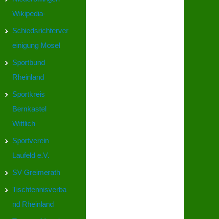
Wikipedia-
Schiedsrichterver
einigung Mosel
Sportbund
Rheinland
Sportkreis
Bernkastel
Wittlich
Sportverein
Laufeld e.V.
SV Greimerath
Tischtennisverba
nd Rheinland