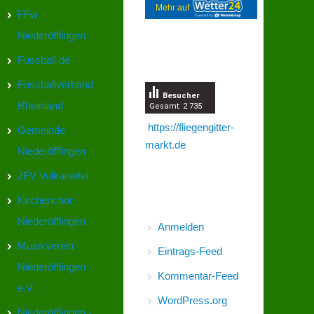
Mehr auf
FFw
Niederöfflingen
Fussball.de
Besucherzähler
Fussballverband
Besucher
Rheinland
Gesamt: 2 735
https://fliegengitter-
Gemeinde
markt.de
Niederöfflingen
JFV Vulkaneifel
Meta
Kirchenchor
Niederöfflingen
Anmelden
Musikverein
Eintrags-Feed
Niederöfflingen
Kommentar-Feed
e.V.
WordPress.org
Niederöfflingen -