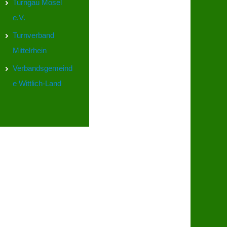
Turngau Mosel
e.V.
Turnverband
Mittelrhein
Verbandsgemeind
e Wittlich-Land