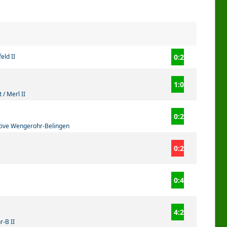
eld II
0:2
1:0
 / Merl II
0:2
tive Wengerohr-Belingen
0:2
0:4
4:2
r-B II