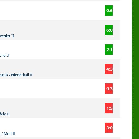
0:6
6:0
weiler II
2:1
cheid
4:3
id-B / Niederkail II
0:3
1:5
eld II
3:0
 / Merl II