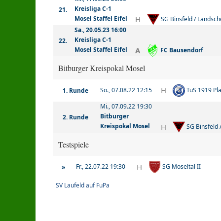
Kreisliga C-1
21.
H
Mosel Staffel Eifel
SG Binsfeld / Landsche
Sa., 20.05.23 16:00
Kreisliga C-1
22.
A
Mosel Staffel Eifel
FC Bausendorf
Bitburger Kreispokal Mosel
H
So., 07.08.22 12:15
TuS 1919 Pla
1. Runde
Mi., 07.09.22 19:30
Bitburger
2. Runde
H
Kreispokal Mosel
SG Binsfeld 
Testspiele
H
Fr., 22.07.22 19:30
SG Moseltal II
»
SV Laufeld auf FuPa