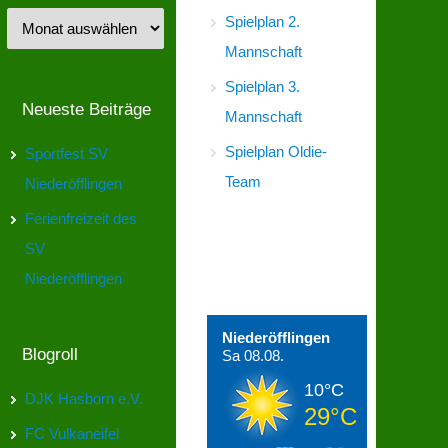
Spielplan 2.
Mannschaft
Spielplan 3.
Neueste Beiträge
Mannschaft
Spielplan Oldie-
Sportfest SV
Team
Niederöfflingen
Ferienfreizeit des
SV
Wetter in
Niederöfflingen
Niederöfflingen
Niederöfflingen
Blogroll
Sa 08.08.
10°C
DJK Hasborn e.V.
29°C
FC Vulkaneifel