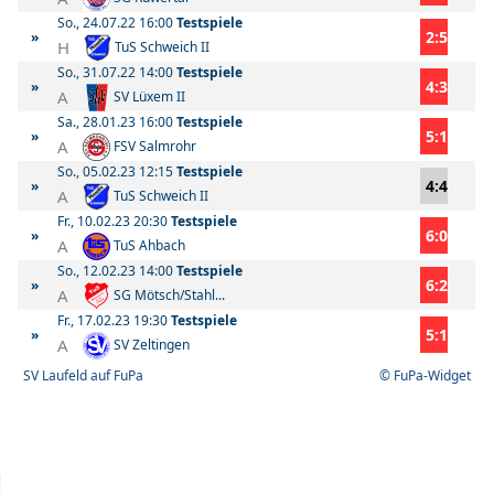
So., 24.07.22 16:00
Testspiele
2:5
»
H
TuS Schweich II
So., 31.07.22 14:00
Testspiele
4:3
»
A
SV Lüxem II
Sa., 28.01.23 16:00
Testspiele
5:1
»
A
FSV Salmrohr
So., 05.02.23 12:15
Testspiele
4:4
»
A
TuS Schweich II
Fr., 10.02.23 20:30
Testspiele
6:0
»
A
TuS Ahbach
So., 12.02.23 14:00
Testspiele
6:2
»
A
SG Mötsch/Stahl...
Fr., 17.02.23 19:30
Testspiele
5:1
»
A
SV Zeltingen
SV Laufeld auf FuPa
© FuPa-Widget