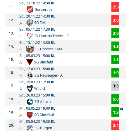
So., 23.10.22 14:30
KL
2:3
11.
H
Gonzerath
So., 20.11.22 14:30
KL
3:0
12.
A
SG Zell
Sa., 05.11.22 17:30
KL
3:0
13.
H
FV Hunsrückhöhe... II
So., 13.11.22 14:30
KL
4:3
14.
H
SG Dhrontal/Haa...
So., 05.03.23 15:00
KL
1:3
15.
A
SG Binsfeld
So., 12.03.23 15:00
KL
1:0
16.
H
SG Neumagen-D.
So., 19.03.23 17:30
KL
3:3
17.
A
Wittlich
So., 26.03.23 15:00
KL
5:0
18.
H
SG Altrich
Mi., 03.05.23 19:00
KL
1:3
19.
A
SG Moseltal
Mi., 05.04.23 19:30
KL
2:4
20.
H
SG Burgen