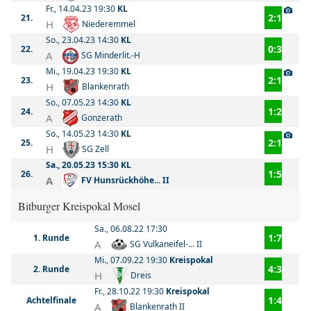
Fr., 14.04.23 19:30
KL
2:1
21.
H
Niederemmel
So., 23.04.23 14:30
KL
0:3
22.
A
SG Minderlit.-H
Mi., 19.04.23 19:30
KL
2:1
23.
H
Blankenrath
So., 07.05.23 14:30
KL
1:2
24.
A
Gonzerath
So., 14.05.23 14:30
KL
2:1
25.
H
SG Zell
Sa., 20.05.23 15:30
KL
1:5
26.
A
FV Hunsrückhöhe... II
Bitburger Kreispokal Mosel
Sa., 06.08.22 17:30
1:7
1. Runde
A
SG Vulkaneifel-... II
Mi., 07.09.22 19:30
Kreispokal
4:3
2. Runde
H
Dreis
Fr., 28.10.22 19:30
Kreispokal
1:4
Achtelfinale
A
Blankenrath II