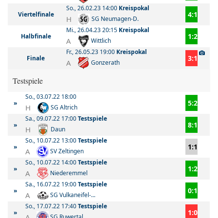
So., 26.02.23 14:00
Kreispokal
4:1
Viertelfinale
H
SG Neumagen-D.
Mi., 26.04.23 20:15
Kreispokal
1:2
Halbfinale
A
Wittlich
Fr., 26.05.23 19:00
Kreispokal
3:1
Finale
A
Gonzerath
Testspiele
So., 03.07.22 18:00
5:2
»
H
SG Altrich
Sa., 09.07.22 17:00
Testspiele
8:1
»
H
Daun
So., 10.07.22 13:00
Testspiele
1:1
»
A
SV Zeltingen
So., 10.07.22 14:00
Testspiele
1:2
»
A
Niederemmel
Sa., 16.07.22 19:00
Testspiele
0:1
»
A
SG Vulkaneifel-...
So., 17.07.22 17:40
Testspiele
1:0
»
A
SG Ruwertal