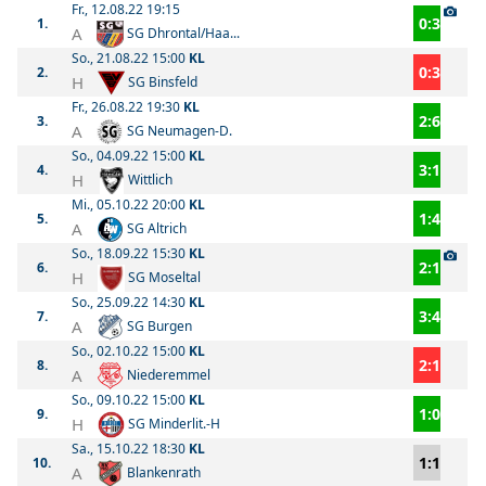
Fr., 12.08.22 19:15
0:3
1.
A
SG Dhrontal/Haa...
So., 21.08.22 15:00
KL
0:3
2.
H
SG Binsfeld
Fr., 26.08.22 19:30
KL
2:6
3.
A
SG Neumagen-D.
So., 04.09.22 15:00
KL
3:1
4.
H
Wittlich
Mi., 05.10.22 20:00
KL
1:4
5.
A
SG Altrich
So., 18.09.22 15:30
KL
2:1
6.
H
SG Moseltal
So., 25.09.22 14:30
KL
3:4
7.
A
SG Burgen
So., 02.10.22 15:00
KL
2:1
8.
A
Niederemmel
So., 09.10.22 15:00
KL
1:0
9.
H
SG Minderlit.-H
Sa., 15.10.22 18:30
KL
1:1
10.
A
Blankenrath