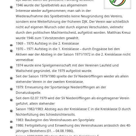
1946 wurde der Spielbetrieb aus allgemeinem
Interesse wieder aufgenommen; man sah in der
Wiederaufnahme des Spielbetriebs keine Neugründung des Vereins,
sondern eine Weiterführung der früheren DJK. Der Verein war schließlich
nicht auf eigenen Wunsch oder durch eigenes Verschulden, vielmehr
durch den politischen Machtentscheid, aufgelöst worden. Matthias Kreuz
wurde 1946 zum 1.Vorsitzenden gewählt.
1969 – 1970 Aufstieg in die 2. Kreisklasse
1970 – 1971 Aufstieg in die 1. Kreisklasse – durch Engpässe bei den
Aktiven war der Abstieg in der Saison 1971/1972 in die 2. Kreisklasse nicht
vermeidbar.
1974 wurde eine Spielgemeinschaft mit den Vereinen Laufeld und
Wallscheid gegründet, die 1979 aufgelöst wurde.
Seit der Saison 1979/1980 spielte der SV Niederöfflingen wieder als allein
stehender Verein in der zweiten Kreisklasse.
1979: Erneuerung der Sportanlage Niederöfflingen an der
Donatuskapelle.
Seit dem 02.07.1979 wird der SV Niederöfflingen als eingetragener Verein
geführt. allein stehender
Saison 1982/1983: Abstieg aus der Kreisklasse C in die Kreisklasse D durch
Nichterfüllung des Schiedsrichtersolls.
1983: Baubeginn des Vereinshauses am Sportplatz
1986: Fertigstellung und Einweihung des Vereinshauses anlässlich des 40-
jährigen Bestehens (01. – 04.08.1986).