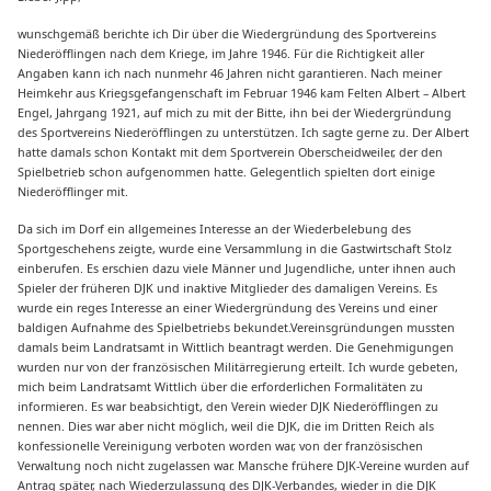
wunschgemäß berichte ich Dir über die Wiedergründung des Sportvereins
Niederöfflingen nach dem Kriege, im Jahre 1946. Für die Richtigkeit aller
Angaben kann ich nach nunmehr 46 Jahren nicht garantieren. Nach meiner
Heimkehr aus Kriegsgefangenschaft im Februar 1946 kam Felten Albert – Albert
Engel, Jahrgang 1921, auf mich zu mit der Bitte, ihn bei der Wiedergründung
des Sportvereins Niederöfflingen zu unterstützen. Ich sagte gerne zu. Der Albert
hatte damals schon Kontakt mit dem Sportverein Oberscheidweiler, der den
Spielbetrieb schon aufgenommen hatte. Gelegentlich spielten dort einige
Niederöfflinger mit.
Da sich im Dorf ein allgemeines Interesse an der Wiederbelebung des
Sportgeschehens zeigte, wurde eine Versammlung in die Gastwirtschaft Stolz
einberufen. Es erschien dazu viele Männer und Jugendliche, unter ihnen auch
Spieler der früheren DJK und inaktive Mitglieder des damaligen Vereins. Es
wurde ein reges Interesse an einer Wiedergründung des Vereins und einer
baldigen Aufnahme des Spielbetriebs bekundet.Vereinsgründungen mussten
damals beim Landratsamt in Wittlich beantragt werden. Die Genehmigungen
wurden nur von der französischen Militärregierung erteilt. Ich wurde gebeten,
mich beim Landratsamt Wittlich über die erforderlichen Formalitäten zu
informieren. Es war beabsichtigt, den Verein wieder DJK Niederöfflingen zu
nennen. Dies war aber nicht möglich, weil die DJK, die im Dritten Reich als
konfessionelle Vereinigung verboten worden war, von der französischen
Verwaltung noch nicht zugelassen war. Mansche frühere DJK-Vereine wurden auf
Antrag später, nach Wiederzulassung des DJK-Verbandes, wieder in die DJK