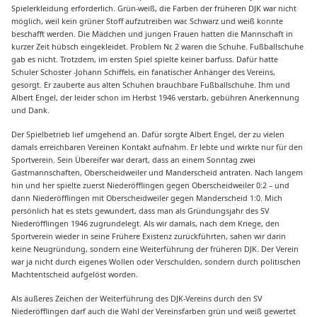
Spielerkleidung erforderlich. Grün-weiß, die Farben der früheren DJK war nicht
möglich, weil kein grüner Stoff aufzutreiben war. Schwarz und weiß konnte
beschafft werden. Die Mädchen und jungen Frauen hatten die Mannschaft in
kurzer Zeit hübsch eingekleidet. Problem Nr. 2 waren die Schuhe. Fußballschuhe
gab es nicht. Trotzdem, im ersten Spiel spielte keiner barfuss. Dafür hatte
Schuler Schoster -Johann Schiffels, ein fanatischer Anhänger des Vereins,
gesorgt. Er zauberte aus alten Schuhen brauchbare Fußballschuhe. Ihm und
Albert Engel, der leider schon im Herbst 1946 verstarb, gebühren Anerkennung
und Dank.
Der Spielbetrieb lief umgehend an. Dafür sorgte Albert Engel, der zu vielen
damals erreichbaren Vereinen Kontakt aufnahm. Er lebte und wirkte nur für den
Sportverein. Sein Übereifer war derart, dass an einem Sonntag zwei
Gastmannschaften, Oberscheidweiler und Manderscheid antraten. Nach langem
hin und her spielte zuerst Niederöfflingen gegen Oberscheidweiler 0:2 – und
dann Niederöfflingen mit Oberscheidweiler gegen Manderscheid 1:0. Mich
persönlich hat es stets gewundert, dass man als Gründungsjahr des SV
Niederöfflingen 1946 zugrundelegt. Als wir damals, nach dem Kriege, den
Sportverein wieder in seine Frühere Existenz zurückführten, sahen wir darin
keine Neugründung, sondern eine Weiterführung der früheren DJK. Der Verein
war ja nicht durch eigenes Wollen oder Verschulden, sondern durch politischen
Machtentscheid aufgelöst worden.
Als äußeres Zeichen der Weiterführung des DJK-Vereins durch den SV
Niederöfflingen darf auch die Wahl der Vereinsfarben grün und weiß gewertet