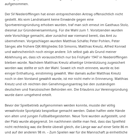
aufgenommen.
Der SV Niederöfflingen hat einen entsprechenden Antrag offensichtlich nicht
gestellt. Als vom Landratsamt keine Einwände gegen eine
Sportvereinsgründung erhoben wurden, traf man sich erneut im Gasthaus Stolz,
diesmal zur Gründerversammlung. Für die Wahl zum 1. Vorsitzenden wurden
viele Vorschläge gemacht, aber zunächst war niemand bereit, das Amt zu
übernehmen. Vorgeschlagen wurden Matthias Schäfer, Peter Pohlen, Peter
Sänger, alle frühere DJK-Mitglieder, Edi Simonis, Matthias Kreutz, Alfred Konrad
und wahrscheinlich noch einige andere. Ich selbst gab als Grund meiner
Ablehnung an, dass ich voraussichtlich nur bis Frühjahr 1947 in Niederöfflingen
bleiben würde. Nachdem Matthias Kreutz allseitige Unterstützung zugesichert
worden war, stellte er sich der Wahl. Soweit ich mich erinnere, wurde er, bei
einiger Enthaltung, einstimmig gewählt. Wer damals außer Matthias Kreutz
noch in den Vorstand gewählt wurde, ist mir nicht mehr in Erinnerung. Matthias
Kreutz und ich reichten den Genehmigungsantrag bei den zuständigen
deutschen und französischen Behörden ein. Die Erlaubnis zur Vereinsgründung
wurde dann umgehend erteilt.
Bevor der Spielbetrieb aufgenommen werden konnte, musste der völlig
verwahrloste Sportplatz bespielbar gemacht werden. Dabei halfen viele Hände
von alten und jungen Fußballbegeisterten. Neue Tore wurden aufgestellt, und
der Platz wurde abgegrenzt. Im nachhinein stellte man fest, dass das Spielfeld
nicht rechteckig war, die Breite überall gleich, die Länge war auf einer Seite 86 m
und auf der anderen 98 m. – Zum Spielen war für die Mannschaft ja einheitliche